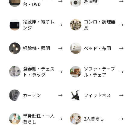
洗濯機
台・DVD
冷蔵庫・電子レ
コンロ・調理器
ンジ
具
掃除機・照明
ベッド・布団
食器棚・チェス
ソファ・テーブ
ト・ラック
ル・チェア
カーテン
フィットネス
単身赴任・一人
2人暮らし
暮らし