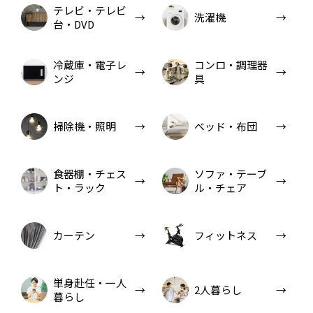
テレビ・テレビ
洗濯機
台・DVD
冷蔵庫・電子レ
コンロ・調理器
ンジ
具
掃除機・照明
ベッド・布団
食器棚・チェス
ソファ・テーブ
ト・ラック
ル・チェア
カーテン
フィットネス
単身赴任・一人
2人暮らし
暮らし