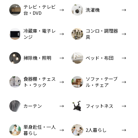
テレビ・テレビ
洗濯機
台・DVD
冷蔵庫・電子レ
コンロ・調理器
ンジ
具
掃除機・照明
ベッド・布団
食器棚・チェス
ソファ・テーブ
ト・ラック
ル・チェア
カーテン
フィットネス
単身赴任・一人
2人暮らし
暮らし