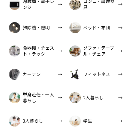
冷蔵庫・電子レ
コンロ・調理器
ンジ
具
掃除機・照明
ベッド・布団
食器棚・チェス
ソファ・テーブ
ト・ラック
ル・チェア
カーテン
フィットネス
単身赴任・一人
2人暮らし
暮らし
3人暮らし
学生