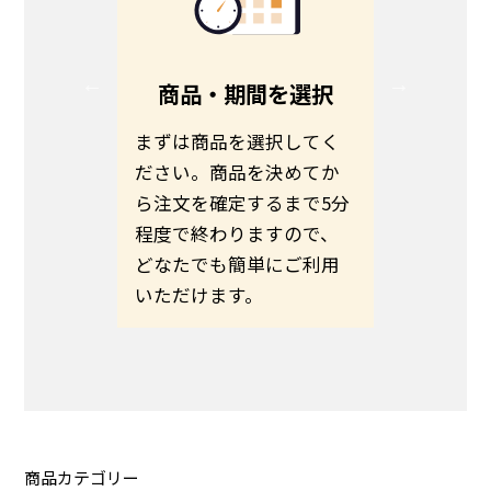
る
商品・期間を選択
る方は、
まずは商品を選択してく
お客さま
ださい。
ださい。商品を決めてか
わせて商
伝えの
ら注文を確定するまで5分
ます。予
いのほど
程度で終わりますので、
希望日ま
いたしま
どなたでも簡単にご利用
さい。
いただけます。
商品カテゴリー