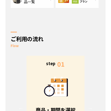
品一覧
ご利用の流れ
Flow
5
01
step
s
る
商品・期間を選択