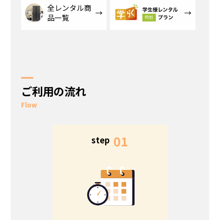
全レンタル商
品一覧
ご利用の流れ
Flow
5
01
step
s