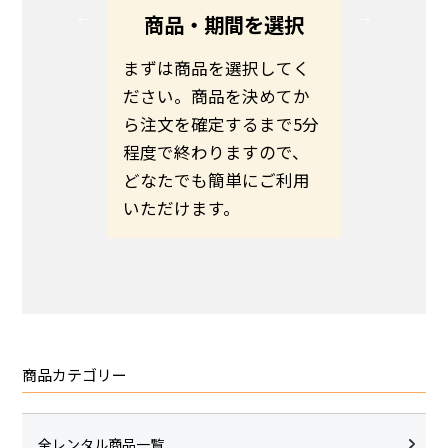
る
商品・期間を選択
る方は、
まずは商品を選択してく
お客さま
ださい。
ださい。商品を決めてか
わせて商
伝えの
ら注文を確定するまで5分
ます。予
いのほど
程度で終わりますので、
希望日ま
いたしま
どなたでも簡単にご利用
さい。
いただけます。
商品カテゴリー
全レンタル商品一覧