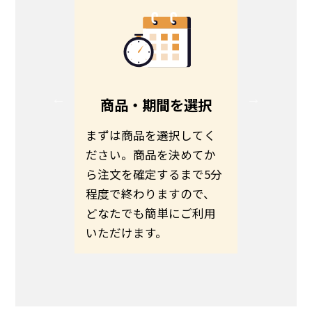
る
商品・期間を選択
る方は、
まずは商品を選択してく
お客さま
ださい。
ださい。商品を決めてか
わせて商
伝えの
ら注文を確定するまで5分
ます。予
いのほど
程度で終わりますので、
希望日ま
いたしま
どなたでも簡単にご利用
さい。
いただけます。