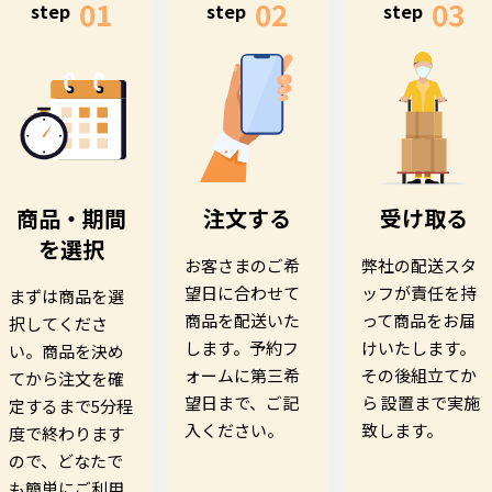
01
02
03
step
step
step
商品・期間
注文する
受け取る
を選択
お客さまのご希
弊社の配送スタ
望日に合わせて
ッフが責任を持
まずは商品を選
商品を配送いた
って商品をお届
択してくださ
します。予約フ
けいたします。
い。商品を決め
ォームに第三希
その後組立てか
てから注文を確
望日まで、ご記
ら 設置まで実施
定するまで5分程
入ください。
致します。
度で終わります
ので、どなたで
も簡単にご利用