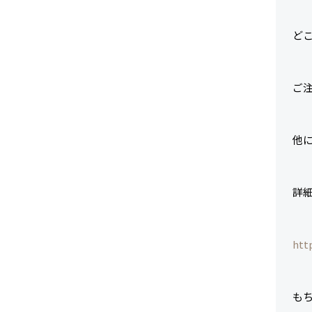
ど
ご
他
詳
htt
も