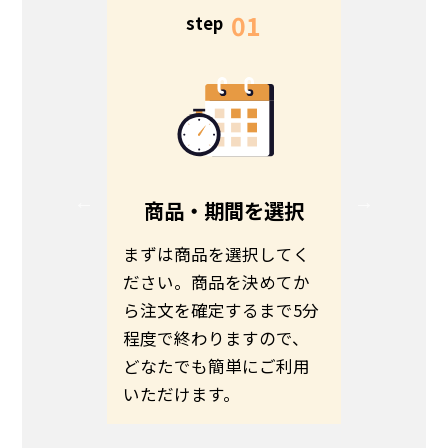
5
01
step
s
る
商品・期間を選択
る方は、
まずは商品を選択してく
お客さま
ださい。
ださい。商品を決めてか
わせて商
伝えの
ら注文を確定するまで5分
ます。予
いのほど
程度で終わりますので、
希望日ま
いたしま
どなたでも簡単にご利用
さい。
いただけます。