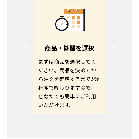
る
商品・期間を選択
る方は、
まずは商品を選択してく
お客さま
ださい。
ださい。商品を決めてか
わせて商
伝えの
ら注文を確定するまで5分
ます。予
いのほど
程度で終わりますので、
希望日ま
いたしま
どなたでも簡単にご利用
さい。
いただけます。