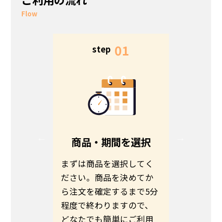
Flow
5
01
step
s
る
商品・期間を選択
る方は、
まずは商品を選択してく
お客さま
ださい。
ださい。商品を決めてか
わせて商
伝えの
ら注文を確定するまで5分
ます。予
いのほど
程度で終わりますので、
希望日ま
いたしま
どなたでも簡単にご利用
さい。