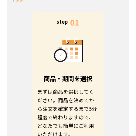
5
01
step
s
る
商品・期間を選択
る方は、
まずは商品を選択してく
お客さま
ださい。
ださい。商品を決めてか
わせて商
伝えの
ら注文を確定するまで5分
ます。予
いのほど
程度で終わりますので、
希望日ま
いたしま
どなたでも簡単にご利用
さい。
いただけます。