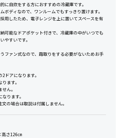
期的に自炊をする方におすすめの冷蔵庫です。
リムボディなので、ワンルームでもすっきり置けます。
を採用したため、電子レンジを上に置いてスペースを有
。
収納可能なドアポケット付きで、冷蔵庫の中がいつでも
使いやすいです。
行うファン式なので、霜取りをする必要がないためお手
。
の2ドアになります。
なります。
ません。
になります。
注文の場合は取説は付属しません。
×高さ126㎝