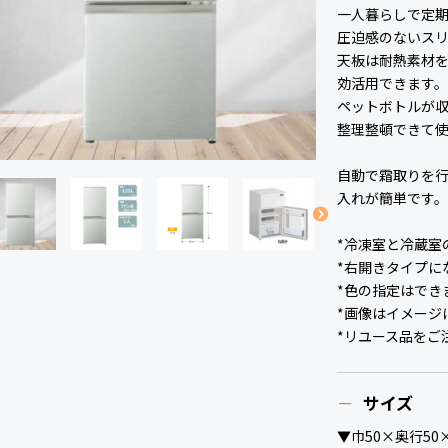
一人暮らしで定
圧迫感のないス
天板は耐熱素材
効活用できます
ペットボトルが
整理整頓できて
自動で霜取りを
入れが簡単です
*冷凍室と冷蔵室
*右開きタイプに
*色の指定はでき
*画像はイメージ
*リユース品をご
サイズ
▼巾50×奥行50