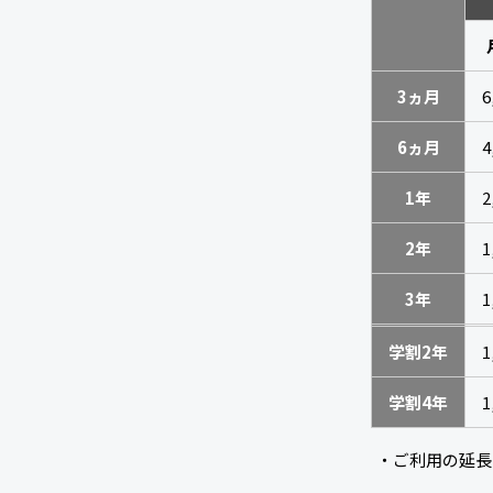
3ヵ月
6
6ヵ月
4
1年
2
2年
1
3年
1
学割2年
1
学割4年
1
・ご利用の延長