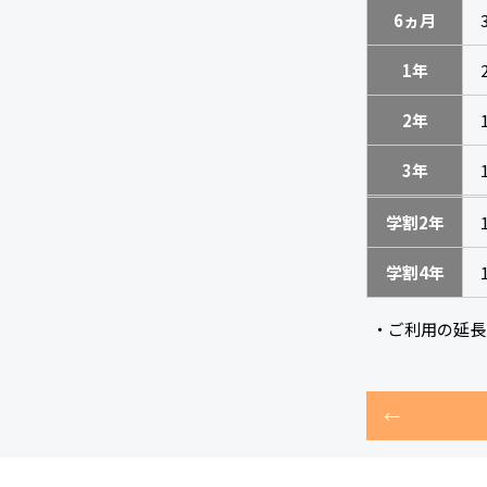
6ヵ月
1年
2年
3年
学割2年
学割4年
・ご利用の延長