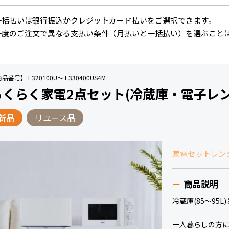
一括払いは銀行振込かクレジットカード払いをご選択できます。
一度のご注文で異なる支払い条件（月払いと一括払い）を選ぶこと
品番号】 E320100U～ E330400US4M
らくらく家電2点セット(冷蔵庫・電子レ
新品
リユース品
家電セットレン
商品説明
冷蔵庫(85～95
一人暮らしの方