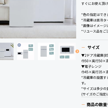
すぐにお使え頂
*色の指定はでき
*冷蔵庫は直冷タ
*画像はイメージ
*リユース品をご
サイズ
▼2ドア冷蔵庫(85
巾50×奥行50×
▼電子レンジ
巾45×奥行35×
*冷蔵庫の設置す
す。
*サイズは多少の
(サイズのご指定
商品の数量