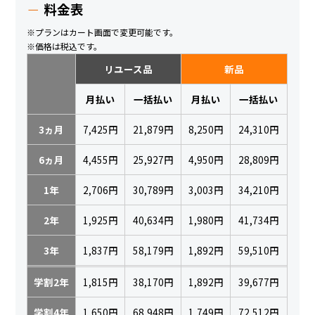
料金表
※プランはカート画面で変更可能です。
※価格は税込です。
リユース品
新品
月払い
一括払い
月払い
一括払い
3ヵ月
7,425円
21,879円
8,250円
24,310円
6ヵ月
4,455円
25,927円
4,950円
28,809円
1年
2,706円
30,789円
3,003円
34,210円
2年
1,925円
40,634円
1,980円
41,734円
3年
1,837円
58,179円
1,892円
59,510円
学割2年
1,815円
38,170円
1,892円
39,677円
学割4年
1,650円
68,948円
1,749円
72,512円