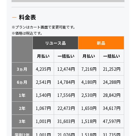
料金表
※プランはカート画面で変更可能です。
※価格は税込です。
リユース品
新品
月払い
一括払い
月払い
一括払い
3ヵ月
4,235円
12,474円
7,216円
21,252円
6ヵ月
2,541円
14,784円
4,180円
24,288円
1年
1,540円
17,556円
2,530円
28,842円
2年
1,067円
22,473円
1,650円
34,617円
3年
1,001円
31,603円
1,518円
47,597円
学割2年
1,001円
21,076円
1,518円
31,735円