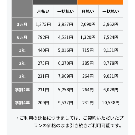
月払い
一括払い
月払い
一括払い
3ヵ月
1,375円
3,927円
2,090円
5,962円
6ヵ月
792円
4,521円
1,320円
7,524円
1年
440円
5,016円
715円
8,151円
2年
275円
6,270円
385円
8,778円
3年
231円
7,909円
264円
9,031円
学割2年
231円
5,258円
264円
6,028円
学割4年
209円
9,537円
231円
10,538円
・ご利用の延長につきましては、ご契約いただいたプ
ランの価格のまま引き続きご利用可能です。