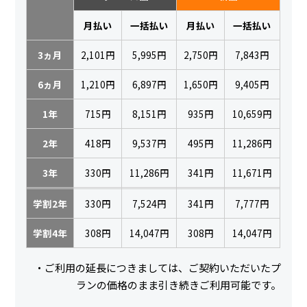
月払い
一括払い
月払い
一括払い
3ヵ月
2,101円
5,995円
2,750円
7,843円
6ヵ月
1,210円
6,897円
1,650円
9,405円
1年
715円
8,151円
935円
10,659円
2年
418円
9,537円
495円
11,286円
3年
330円
11,286円
341円
11,671円
学割2年
330円
7,524円
341円
7,777円
学割4年
308円
14,047円
308円
14,047円
・ご利用の延長につきましては、ご契約いただいたプ
ランの価格のまま引き続きご利用可能です。