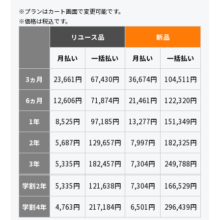
※プランはカート画面で変更可能です。
※価格は税込です。
リユース品
新品
月払い
一括払い
月払い
一括払い
3ヵ月
23,661円
67,430円
36,674円
104,511円
6ヵ月
12,606円
71,874円
21,461円
122,320円
1年
8,525円
97,185円
13,277円
151,349円
2年
5,687円
129,657円
7,997円
182,325円
3年
5,335円
182,457円
7,304円
249,788円
学割2年
5,335円
121,638円
7,304円
166,529円
学割4年
4,763円
217,184円
6,501円
296,439円