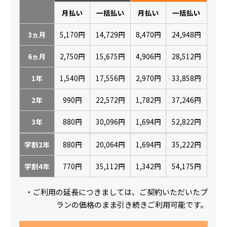
月払い
一括払い
月払い
一括払い
3ヵ月
5,170円
14,729円
8,470円
24,948円
6ヵ月
2,750円
15,675円
4,906円
28,512円
1年
1,540円
17,556円
2,970円
33,858円
2年
990円
22,572円
1,782円
37,246円
3年
880円
30,096円
1,694円
52,822円
学割2年
880円
20,064円
1,694円
35,222円
学割4年
770円
35,112円
1,342円
54,175円
・ご利用の延長につきましては、ご契約いただいたプ
ランの価格のまま引き続きご利用可能です。