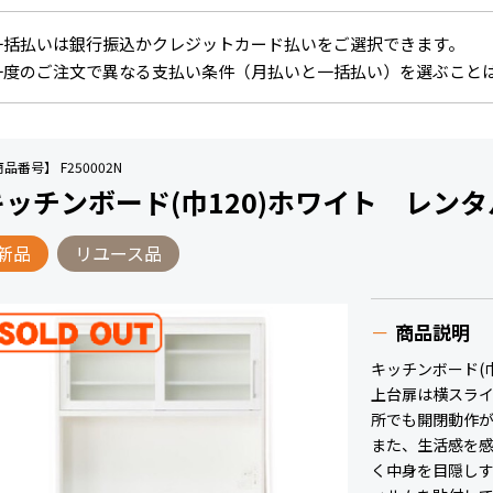
一括払いは銀行振込かクレジットカード払いをご選択できます。
一度のご注文で異なる支払い条件（月払いと一括払い）を選ぶこと
品番号】 F250002N
キッチンボード(巾120)ホワイト レンタ
新品
リユース品
商品説明
キッチンボード(
上台扉は横スラ
所でも開閉動作
また、生活感を
く中身を目隠し