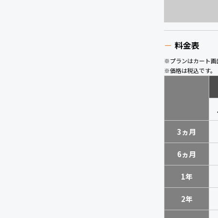
料金表
※プランはカート画
※価格は税込です。
3ヵ月
6ヵ月
1年
2年