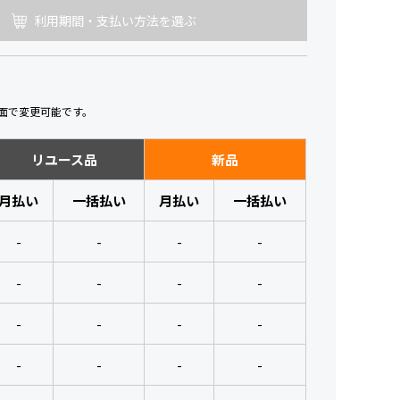
利用期間・支払い方法を選ぶ
面で変更可能です。
リユース品
新品
月払い
一括払い
月払い
一括払い
-
-
-
-
-
-
-
-
-
-
-
-
-
-
-
-