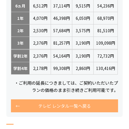
6ヵ月
6,512円
37,114円
9,515円
54,236円
1年
4,070円
46,398円
6,050円
68,970円
2年
2,530円
57,684円
3,575円
81,510円
3年
2,376円
81,257円
3,190円
109,098円
学割2年
2,376円
54,164円
3,190円
72,732円
学割4年
2,178円
99,308円
2,860円
130,416円
・ご利用の延長につきましては、ご契約いただいたプ
ランの価格のまま引き続きご利用可能です。
テレビ レンタル一覧へ戻る