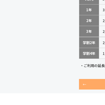
1年
3
2年
2
3年
2
学割2年
2
学割4年
1
・ご利用の延長