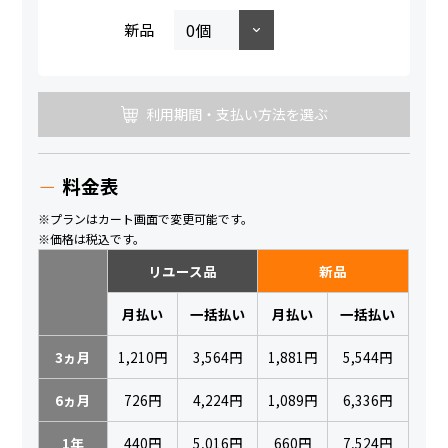
新品
利用期間・支払い方法を選ぶ
料金表
※プランはカート画面で変更可能です。
※価格は税込です。
リユース品
新品
月払い
一括払い
月払い
一括払い
3ヵ月
1,210円
3,564円
1,881円
5,544円
6ヵ月
726円
4,224円
1,089円
6,336円
1年
440円
5,016円
660円
7,524円