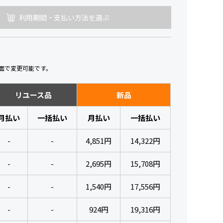
利用期間・支払い方法を選ぶ
面で変更可能です。
リユース品
新品
月払い
一括払い
月払い
一括払い
-
-
4,851円
14,322円
-
-
2,695円
15,708円
-
-
1,540円
17,556円
-
-
924円
19,316円