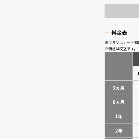
料金表
※プランはカート画
※価格は税込です。
3ヵ月
6ヵ月
1年
2年