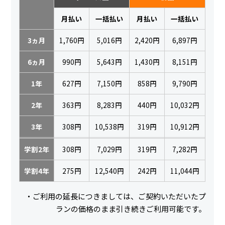
月払い
一括払い
月払い
一括払い
3ヵ月
1,760円
5,016円
2,420円
6,897円
6ヵ月
990円
5,643円
1,430円
8,151円
1年
627円
7,150円
858円
9,790円
2年
363円
8,283円
440円
10,032円
3年
308円
10,538円
319円
10,912円
学割2年
308円
7,029円
319円
7,282円
学割4年
275円
12,540円
242円
11,044円
・ご利用の延長につきましては、ご契約いただいたプ
ランの価格のまま引き続きご利用可能です。