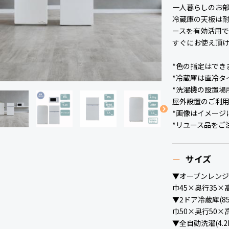
一人暮らしのお
冷蔵庫の天板は
ースを有効活用で
すぐにお使え頂
*色の指定はでき
*冷蔵庫は直冷タ
*洗濯機の設置場
屋外設置のご利
*画像はイメージ
*リユース品をご
サイズ
▼オーブンレン
巾45×奥行35×
▼2ドア冷蔵庫(85
巾50×奥行50×
▼全自動洗濯(4.2