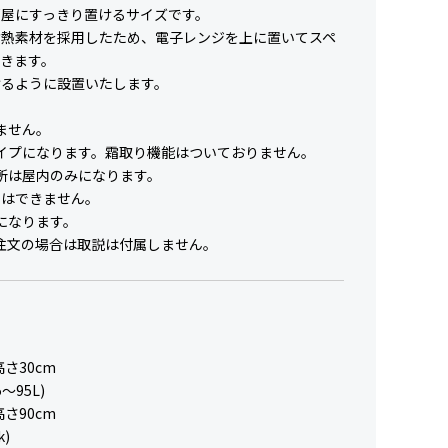
部屋にすっきり置けるサイズです。
耐熱素材を採用したため、電子レンジを上に置いてスペ
きます。
けるように設置いたします。
ません。
イプになります。霜取り機能はついておりません。
所は屋内のみになります。
用はできません。
になります。
注文の場合は取説は付属しません。
ジ
高さ30cm
～95L)
高さ90cm
k)