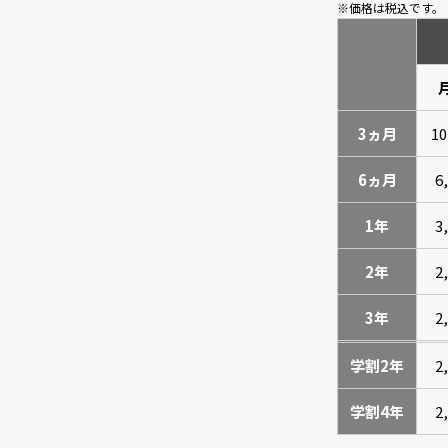
※価格は税込です。
3ヵ月
10
6ヵ月
6
1年
3
2年
2
3年
2
学割2年
2
学割4年
2