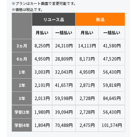
※プランはカート画面で変更可能です。
※価格は税込です。
リユース品
新品
月払い
一括払い
月払い
一括払い
3ヵ月
8,250円
24,310円
14,113円
41,580円
6ヵ月
4,950円
28,809円
8,173円
47,520円
1年
3,003円
32,043円
4,950円
56,430円
2年
2,101円
41,657円
2,871円
59,818円
3年
2,013円
59,598円
2,728円
84,645円
学割2年
1,980円
39,094円
2,728円
56,430円
学割4年
1,804円
70,488円
2,475円
101,574円