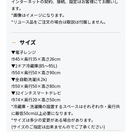
インターネットの契約、接続、設定はお客様にてお願いし
ます。
*画像はイメージになります。
*リユース品をご注文の場合は取説は付属しません。
サイズ
▼電子レンジ
巾45×奥行35×高さ26cm
▼2ドア冷蔵庫(85～95L)
巾50×奥行50×高さ90cm
▼全自動洗濯(4.2k)
巾50×奥行50×高さ80cm
▼32インチスマートテレビ
巾74×奥行20×高さ50cm
*冷蔵庫・洗濯機の設置するスペースはそれぞれ巾・奥行共
に最低50cm以上必要になります。
*サイズは多少の変更がある場合があります。
(サイズのご指定は出来ませんのでご了承ください)