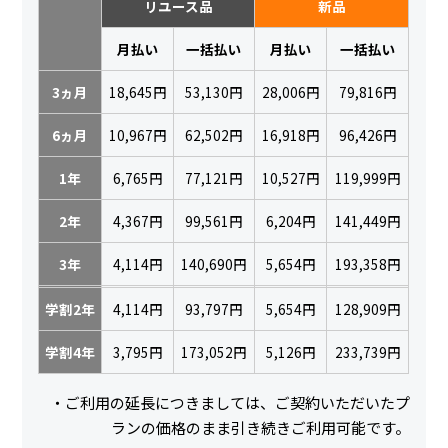
リユース品
新品
月払い
一括払い
月払い
一括払い
3ヵ月
18,645円
53,130円
28,006円
79,816円
6ヵ月
10,967円
62,502円
16,918円
96,426円
1年
6,765円
77,121円
10,527円
119,999円
2年
4,367円
99,561円
6,204円
141,449円
3年
4,114円
140,690円
5,654円
193,358円
学割2年
4,114円
93,797円
5,654円
128,909円
学割4年
3,795円
173,052円
5,126円
233,739円
・ご利用の延長につきましては、ご契約いただいたプ
ランの価格のまま引き続きご利用可能です。