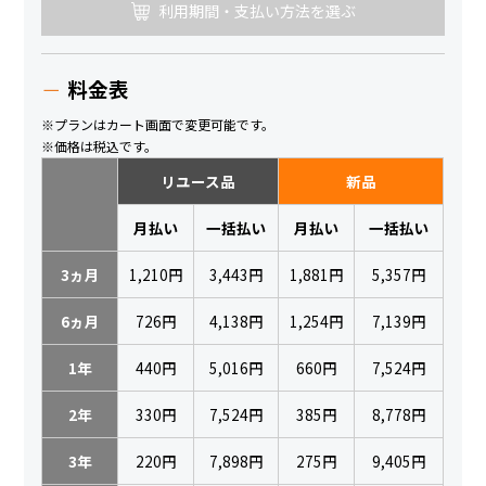
利用期間・支払い方法を選ぶ
料金表
※プランはカート画面で変更可能です。
※価格は税込です。
リユース品
新品
月払い
一括払い
月払い
一括払い
3ヵ月
1,210円
3,443円
1,881円
5,357円
6ヵ月
726円
4,138円
1,254円
7,139円
1年
440円
5,016円
660円
7,524円
2年
330円
7,524円
385円
8,778円
3年
220円
7,898円
275円
9,405円