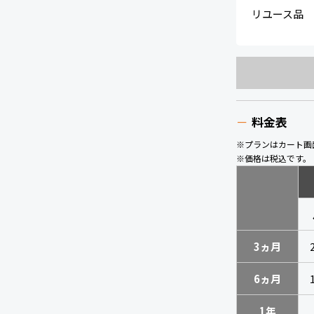
リユース品
料金表
※プランはカート画
※価格は税込です。
3ヵ月
6ヵ月
1年