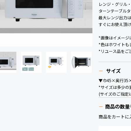
レンジ・グリル
ターンテーブルタ
最大レンジ出力は5
すぐにお使え頂
*画像はイメージ
*色はホワイトも
*リユース品をご
サイズ
▼巾45×奥行35
*サイズは多少の
(サイズのご指定
商品の数量
商品をカートに