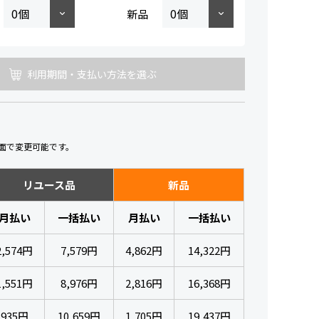
新品
利用期間・支払い方法を選ぶ
面で変更可能です。
リユース品
新品
月払い
一括払い
月払い
一括払い
2,574円
7,579円
4,862円
14,322円
1,551円
8,976円
2,816円
16,368円
935円
10,659円
1,705円
19,437円