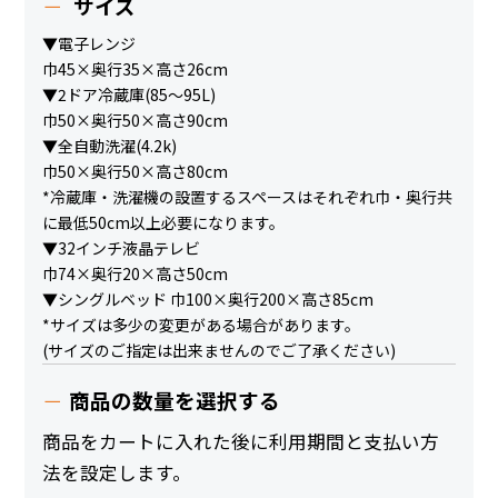
サイズ
▼電子レンジ
巾45×奥行35×高さ26cm
▼2ドア冷蔵庫(85～95L)
巾50×奥行50×高さ90cm
▼全自動洗濯(4.2k)
巾50×奥行50×高さ80cm
*冷蔵庫・洗濯機の設置するスペースはそれぞれ巾・奥行共
に最低50cm以上必要になります。
▼32インチ液晶テレビ
巾74×奥行20×高さ50cm
▼シングルベッド 巾100×奥行200×高さ85cm
*サイズは多少の変更がある場合があります。
(サイズのご指定は出来ませんのでご了承ください)
商品の数量を選択する
商品をカートに入れた後に利用期間と支払い方
法を設定します。