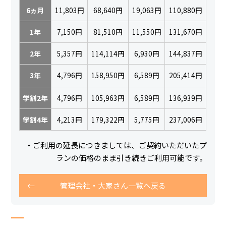
6ヵ月
11,803円
68,640円
19,063円
110,880円
1年
7,150円
81,510円
11,550円
131,670円
2年
5,357円
114,114円
6,930円
144,837円
3年
4,796円
158,950円
6,589円
205,414円
学割2年
4,796円
105,963円
6,589円
136,939円
学割4年
4,213円
179,322円
5,775円
237,006円
・ご利用の延長につきましては、ご契約いただいたプ
ランの価格のまま引き続きご利用可能です。
管理会社・大家さん一覧へ戻る