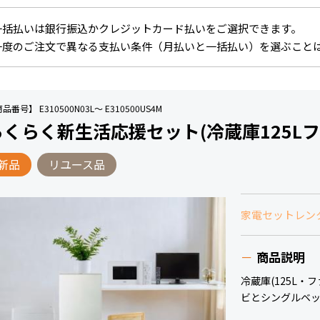
一括払いは銀行振込かクレジットカード払いをご選択できます。
一度のご注文で異なる支払い条件（月払いと一括払い）を選ぶこと
品番号】 E310500N03L～ E310500US4M
らくらく新生活応援セット(冷蔵庫125L
新品
リユース品
家電セットレン
商品説明
冷蔵庫(125L・
ビとシングルベッ