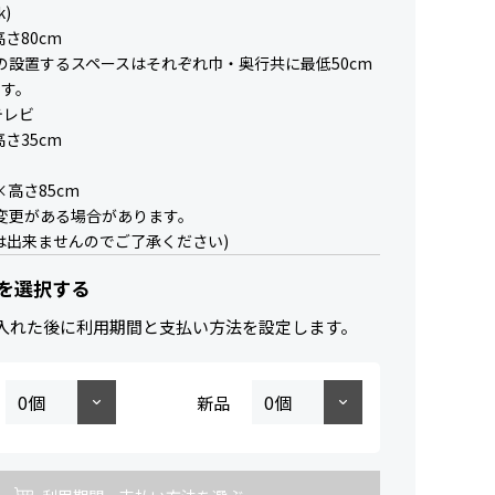
k)
高さ80cm
の設置するスペースはそれぞれ巾・奥行共に最低50cm
ます。
テレビ
高さ35cm
ド
×高さ85cm
変更がある場合があります。
は出来ませんのでご了承ください)
を選択する
入れた後に利用期間と支払い方法を設定します。
新品