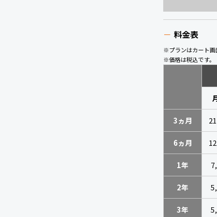
料金表
※プランはカート画
※価格は税込です。
3ヵ月
21
6ヵ月
12
1年
7
2年
5
3年
5