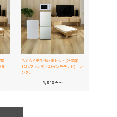
蔵庫
らくらく新生活応援セット(冷蔵庫
タル
125Lファン式・32インチテレビ) レ
ンタル
4,840円〜