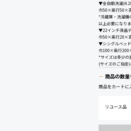
▼全自動洗濯(4.2
巾50×奥行50×
*冷蔵庫・洗濯機
以上必要になり
▼22インチ液晶
巾50×奥行20×
▼シングルベッ
巾100×奥行200
*サイズは多少の
(サイズのご指定
商品の数量
商品をカートに
リユース品