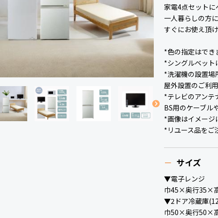
家電4点セットに
一人暮らしの方
すぐにお使え頂
*色の指定はでき
*シングルベット
*洗濯機の設置場
屋外設置のご利
*テレビのアンテ
BS用のケーブル
*画像はイメージ
*リユース品をご
サイズ
▼電子レンジ
巾45×奥行35×
▼2ドア冷蔵庫(12
巾50×奥行50×高