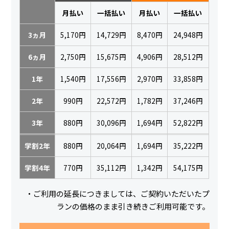
月払い
一括払い
月払い
一括払い
3ヵ月
5,170円
14,729円
8,470円
24,948円
6ヵ月
2,750円
15,675円
4,906円
28,512円
1年
1,540円
17,556円
2,970円
33,858円
2年
990円
22,572円
1,782円
37,246円
3年
880円
30,096円
1,694円
52,822円
学割2年
880円
20,064円
1,694円
35,222円
学割4年
770円
35,112円
1,342円
54,175円
・ご利用の延長につきましては、ご契約いただいたプ
ランの価格のまま引き続きご利用可能です。