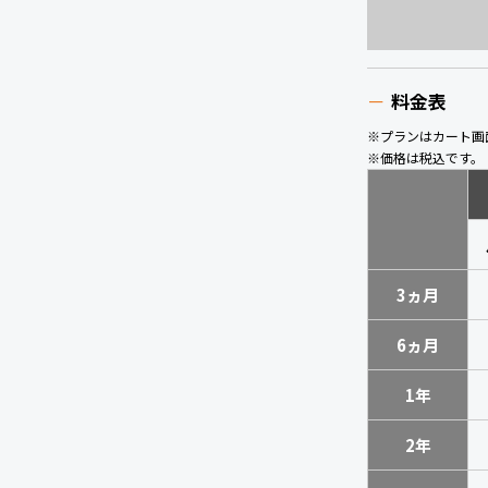
料金表
※プランはカート画
※価格は税込です。
3ヵ月
6ヵ月
1年
2年