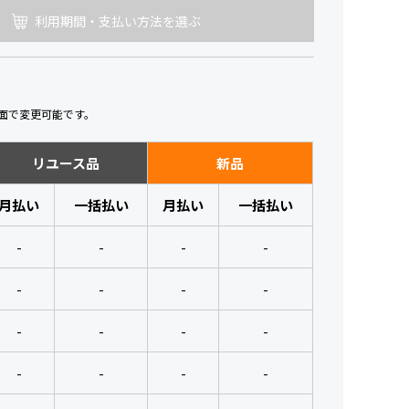
利用期間・支払い方法を選ぶ
面で変更可能です。
リユース品
新品
月払い
一括払い
月払い
一括払い
-
-
-
-
-
-
-
-
-
-
-
-
-
-
-
-