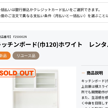
一括払いは銀行振込かクレジットカード払いをご選択できます。
一度のご注文で異なる支払い条件（月払いと一括払い）を選ぶこと
品番号】 F250002N
キッチンボード(巾120)ホワイト レンタ
新品
リユース品
商品説明
キッチンボード(
上台扉は横スラ
所でも開閉動作
また、生活感を
く中身を目隠し