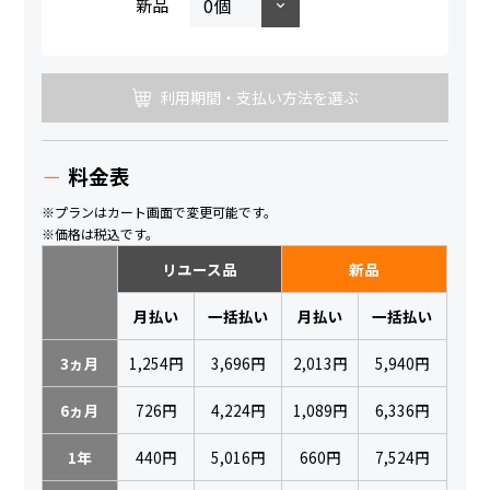
新品
利用期間・支払い方法を選ぶ
料金表
※プランはカート画面で変更可能です。
※価格は税込です。
リユース品
新品
月払い
一括払い
月払い
一括払い
3ヵ月
1,254円
3,696円
2,013円
5,940円
6ヵ月
726円
4,224円
1,089円
6,336円
1年
440円
5,016円
660円
7,524円