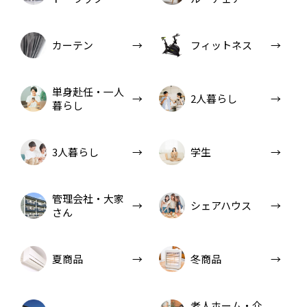
カーテン
フィットネス
単身赴任・一人
2人暮らし
暮らし
3人暮らし
学生
管理会社・大家
シェアハウス
さん
夏商品
冬商品
老人ホーム・介