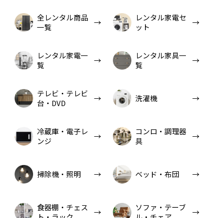
全レンタル商品
レンタル家電セ
一覧
ット
レンタル家電一
レンタル家具一
覧
覧
テレビ・テレビ
洗濯機
台・DVD
冷蔵庫・電子レ
コンロ・調理器
ンジ
具
掃除機・照明
ベッド・布団
食器棚・チェス
ソファ・テーブ
ト・ラック
ル・チェア