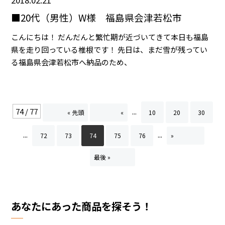
2018.02.21
■20代（男性）W様 福島県会津若松市
こんにちは！ だんだんと繁忙期が近づいてきて本日も福島
県を走り回っている椎根です！ 先日は、まだ雪が残ってい
る福島県会津若松市へ納品のため、
74 / 77
...
« 先頭
«
10
20
30
...
...
72
73
74
75
76
»
最後 »
あなたにあった商品を探そう！