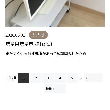
2026.06.01
法人様
岐阜県岐阜市I様(女性)
またすぐ引っ越す理由があって短期間仮れたため
1 / 6
...
1
2
3
4
5
»
最後 »